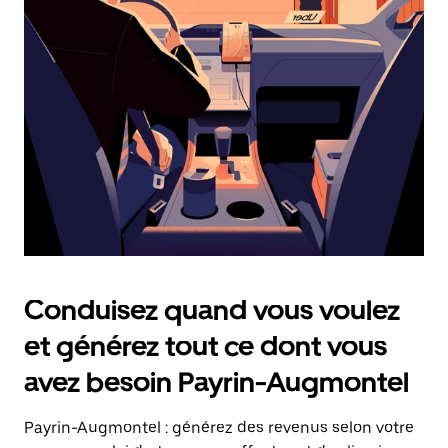
date.
Appuyez
sur
la
touche
Échap
pour
fermer
le
calendrier.
Conduisez quand vous voulez
et générez tout ce dont vous
avez besoin Payrin-Augmontel
Payrin-Augmontel : générez des revenus selon votre