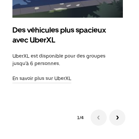
Des véhicules plus spacieux
Tra
avec UberXL
Lors
de v
UberXL est disponible pour des groupes
peut
jusqu'à 6 personnes.
ou s
En savoir plus sur UberXL
En sa
1/4