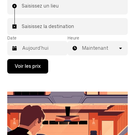
Saisissez un lieu
Saisissez la destination
Date
Heure
Maintenant
Appuyez
Voir les prix
sur
la
flèche
vers
le
bas
pour
ouvrir
le
calendrier
et
sélectionner
une