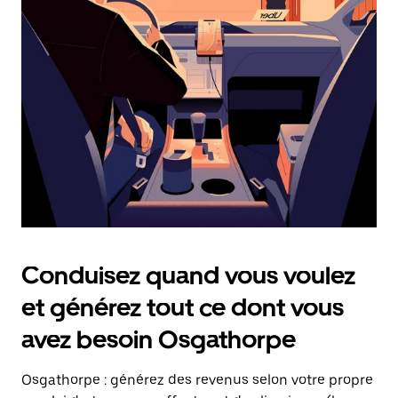
date.
Appuyez
sur
la
touche
Échap
pour
fermer
le
calendrier.
Conduisez quand vous voulez
et générez tout ce dont vous
avez besoin Osgathorpe
Osgathorpe : générez des revenus selon votre propre