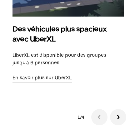
Des véhicules plus spacieux
Tra
avec UberXL
Lors
de v
UberXL est disponible pour des groupes
peut
jusqu'à 6 personnes.
ou s
En savoir plus sur UberXL
En sa
1/4