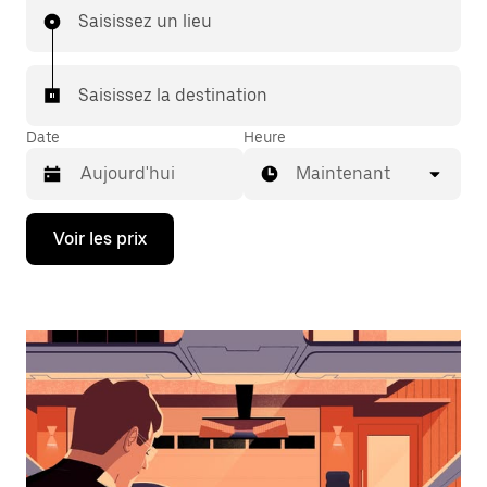
Saisissez un lieu
Saisissez la destination
Date
Heure
Maintenant
Appuyez
Voir les prix
sur
la
flèche
vers
le
bas
pour
ouvrir
le
calendrier
et
sélectionner
une