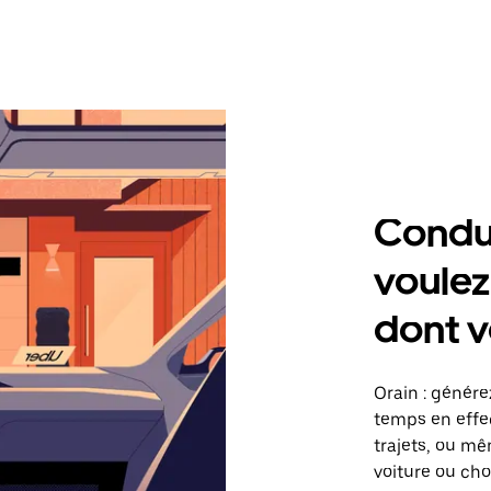
Condu
voulez
dont v
Orain : génére
temps en effec
trajets, ou mê
voiture ou cho