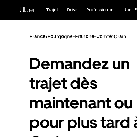
Passer
au
Uber
Trajet
Drive
Professionnel
Uber E
contenu
principal
France
>
Bourgogne-Franche-Comté
>
Orain
Demandez un
trajet dès
maintenant ou
pour plus tard 