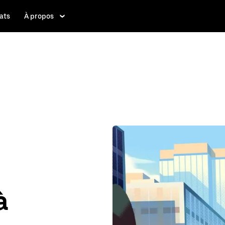
ats
À propos
à