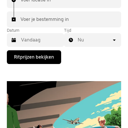
Voer je bestemming in
Datum
Tijd
Nu
Druk
Ritprijzen bekijken
op
de
pijl
omlaag
om
de
agenda
te
openen
en
een
datum
te
selecteren.