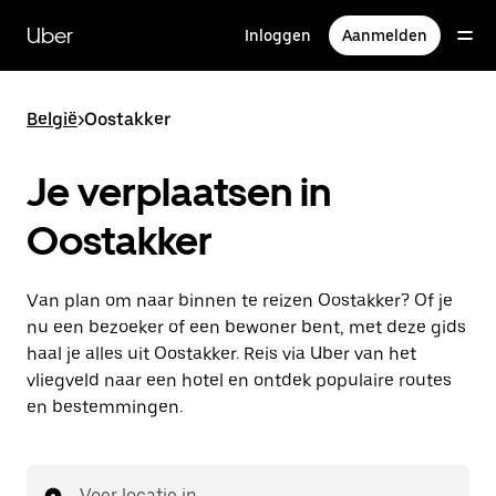
Doorgaan
naar
Uber
Inloggen
Aanmelden
hoofdinhoud
België
>
Oostakker
Je verplaatsen in
Oostakker
Van plan om naar binnen te reizen Oostakker? Of je
nu een bezoeker of een bewoner bent, met deze gids
haal je alles uit Oostakker. Reis via Uber van het
vliegveld naar een hotel en ontdek populaire routes
en bestemmingen.
Voer locatie in