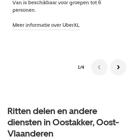
Van is beschikbaar voor groepen tot 6
Wann
personen.
groe
opha
Meer informatie over UberXL
Lees
1/4
Ritten delen en andere
diensten in Oostakker, Oost-
Vlaanderen