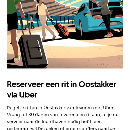
Druk
op
Escape
om
de
agenda
te
sluiten.
Reserveer een rit in Oostakker
via Uber
Regel je ritten in Oostakker van tevoren met Uber.
Vraag tot 30 dagen van tevoren een rit aan, of je nu
vervoer naar de luchthaven nodig hebt, een
restaurant wil bezoeken of ergens anders naartoe