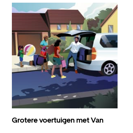
Grotere voertuigen met Van
Gro