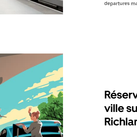
departures mak
Réserv
ville s
Richla