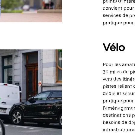
points d’intér
convient pour 
services de pro
pratique pour
Vélo
Pour les amate
30 miles de pi
vers des itiné
pistes relient
dédié et sécuri
pratique pour l
l’aménagement
destinations p
besoins de dép
infrastructure