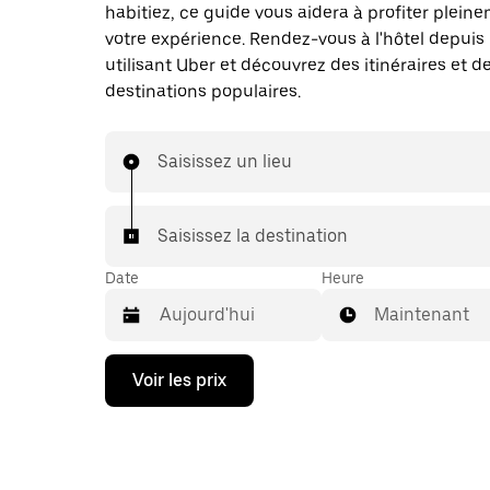
habitiez, ce guide vous aidera à profiter plein
votre expérience. Rendez-vous à l'hôtel depuis 
utilisant Uber et découvrez des itinéraires et d
destinations populaires.
Saisissez un lieu
Saisissez la destination
Date
Heure
Maintenant
Appuyez
Voir les prix
sur
la
flèche
vers
le
bas