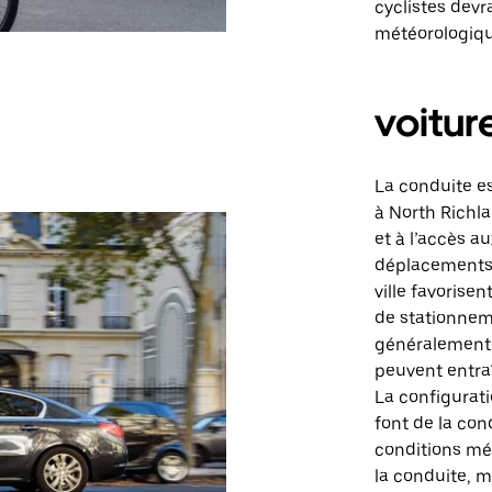
cyclistes devr
météorologiques
voitur
La conduite e
à North Richla
et à l’accès a
déplacements e
ville favorise
de stationnem
généralement 
peuvent entra
La configurati
font de la con
conditions mé
la conduite, 