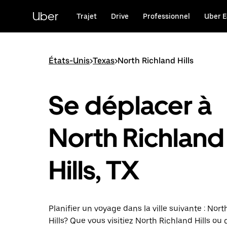
Passer
au
Uber
Trajet
Drive
Professionnel
Uber E
contenu
principal
États-Unis
>
Texas
>
North Richland Hills
Se déplacer à
North Richland
Hills, TX
Planifier un voyage dans la ville suivante : Nor
Hills? Que vous visitiez North Richland Hills ou