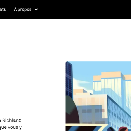
ats
À propos
th Richland
 que vous y