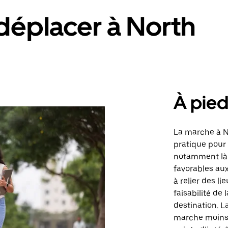
déplacer à North
À pie
La marche à No
pratique pour 
notamment là 
favorables aux
à relier des l
faisabilité de
destination. L
marche moins c