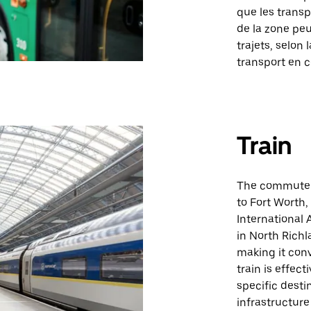
que les transp
de la zone peu
trajets, selon 
transport en
Train
The commuter r
to Fort Worth,
International A
in North Richla
making it conv
train is effect
specific destin
infrastructure