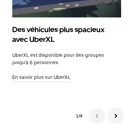
Des véhicules plus spacieux
Tra
avec UberXL
Lors
de v
UberXL est disponible pour des groupes
peut
jusqu'à 6 personnes.
ou s
En savoir plus sur UberXL
En sa
1/4