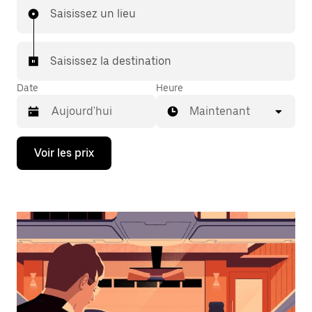
Saisissez un lieu
Saisissez la destination
Date
Heure
Maintenant
Appuyez
Voir les prix
sur
la
flèche
vers
le
bas
pour
ouvrir
le
calendrier
et
sélectionner
une