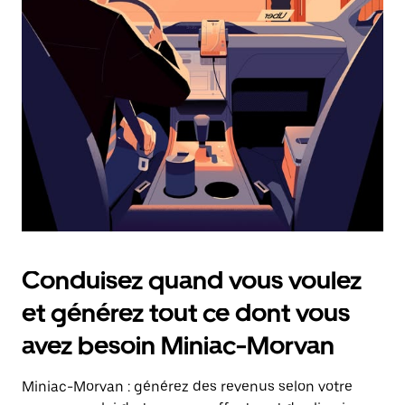
date.
Appuyez
sur
la
touche
Échap
pour
fermer
le
calendrier.
Conduisez quand vous voulez
et générez tout ce dont vous
avez besoin Miniac-Morvan
Miniac-Morvan : générez des revenus selon votre