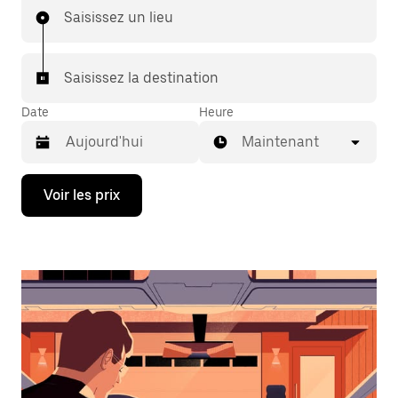
Saisissez un lieu
Saisissez la destination
Date
Heure
Maintenant
Appuyez
Voir les prix
sur
la
flèche
vers
le
bas
pour
ouvrir
le
calendrier
et
sélectionner
une