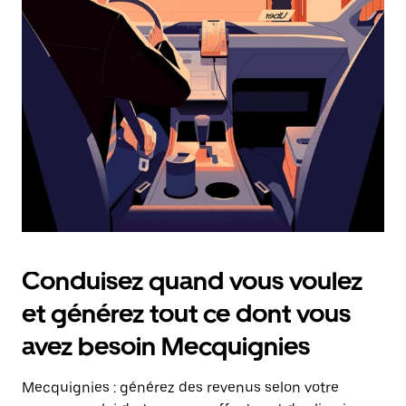
date.
Appuyez
sur
la
touche
Échap
pour
fermer
le
calendrier.
Conduisez quand vous voulez
et générez tout ce dont vous
avez besoin Mecquignies
Mecquignies : générez des revenus selon votre