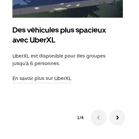
Des véhicules plus spacieux
Tra
avec UberXL
Lors
de v
UberXL est disponible pour des groupes
peut
jusqu'à 6 personnes.
ou s
En savoir plus sur UberXL
En sa
1/4