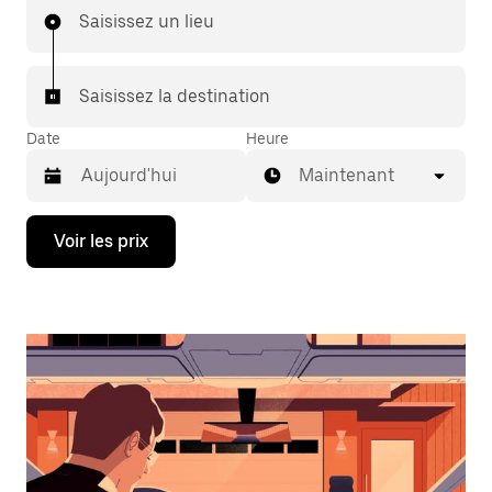
Saisissez un lieu
Saisissez la destination
Date
Heure
Maintenant
Appuyez
Voir les prix
sur
la
flèche
vers
le
bas
pour
ouvrir
le
calendrier
et
sélectionner
une