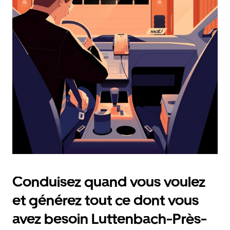
et
sélectionner
une
date.
Appuyez
sur
la
touche
Échap
pour
fermer
le
calendrier.
Conduisez quand vous voulez
et générez tout ce dont vous
avez besoin Luttenbach-Près-