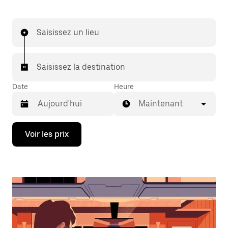
Saisissez un lieu
Saisissez la destination
Date
Heure
Maintenant
Appuyez
Voir les prix
sur
la
flèche
vers
le
bas
pour
ouvrir
le
calendrier