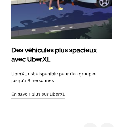
Des véhicules plus spacieux
Tra
avec UberXL
Lors
de v
UberXL est disponible pour des groupes
peut
jusqu'à 6 personnes.
ou s
En savoir plus sur UberXL
En sa