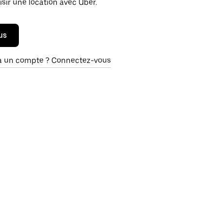
isir une location avec Uber.
us
à un compte ? Connectez-vous