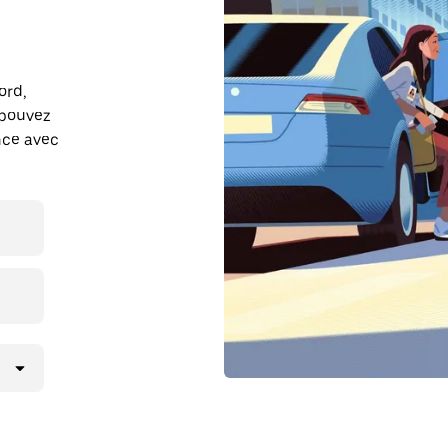
ord,
 pouvez
ance avec