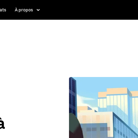
ats
À propos
à