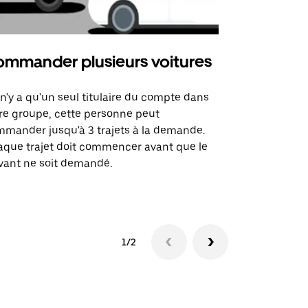
mmander plusieurs voitures
Uber Mi
l n'y a qu'un seul titulaire du compte dans
L'option Ube
re groupe, cette personne peut
certaines li
mander jusqu'à 3 trajets à la demande.
sites événem
que trajet doit commencer avant que le
vant ne soit demandé.
Voir les disp
1/2