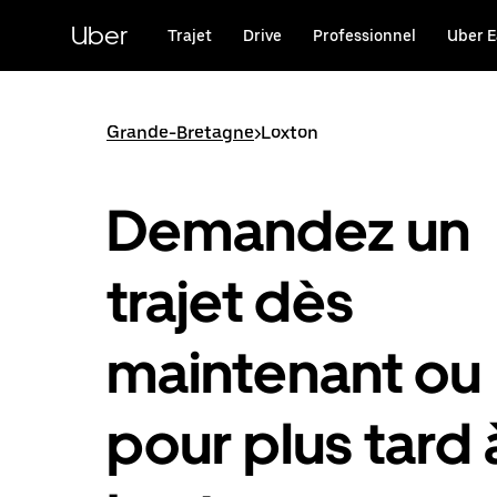
Passer
au
Uber
Trajet
Drive
Professionnel
Uber E
contenu
principal
Grande-Bretagne
>
Loxton
Demandez un
trajet dès
maintenant ou
pour plus tard 