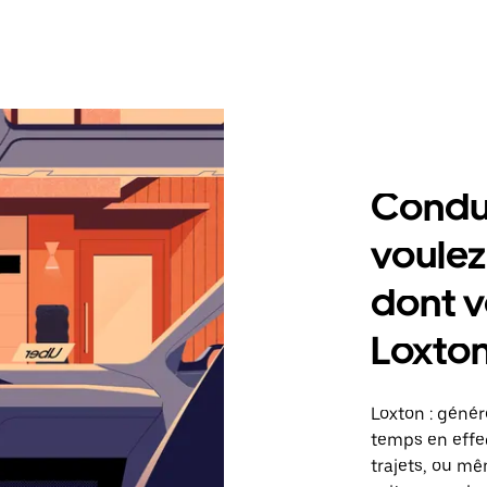
Condu
voulez
dont v
Loxto
Loxton : géné
temps en effec
trajets, ou mê