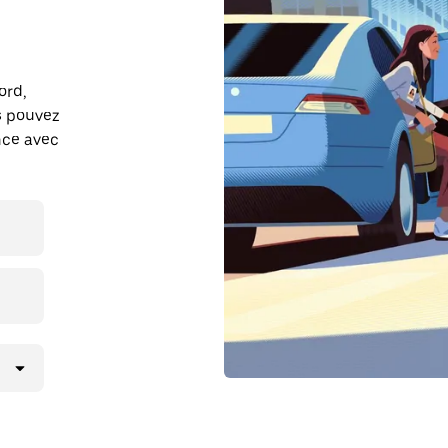
ord,
s pouvez
ance avec