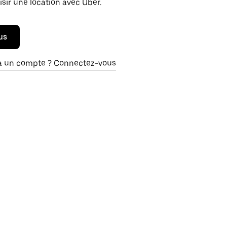
isir une location avec Uber.
us
à un compte ? Connectez-vous