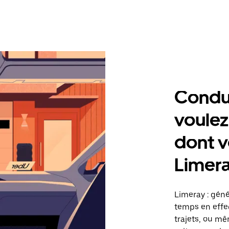
Condu
voulez
dont v
Limer
Limeray : gén
temps en effec
trajets, ou mê