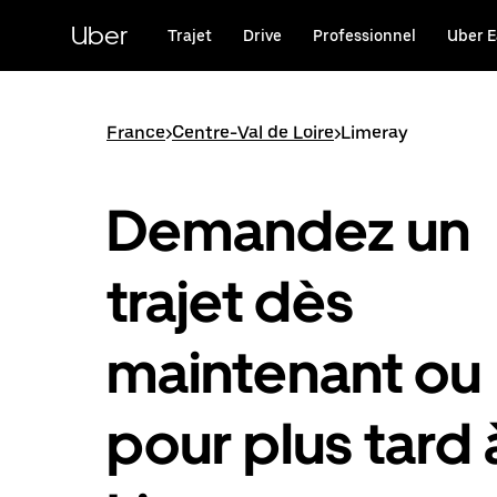
Passer
au
Uber
Trajet
Drive
Professionnel
Uber E
contenu
principal
France
>
Centre-Val de Loire
>
Limeray
Demandez un
trajet dès
maintenant ou
pour plus tard 