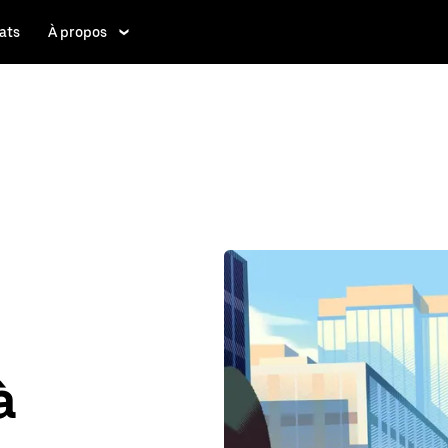
ats
À propos
à