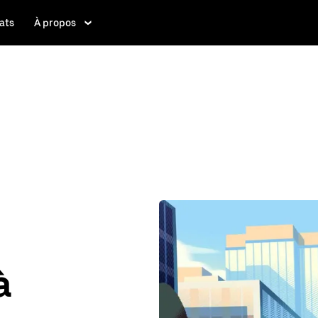
ats
À propos
à