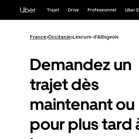
Passer
au
Uber
Trajet
Drive
Professionnel
Uber E
contenu
principal
France
>
Occitanie
>
Lescure-d'Albigeois
Demandez un
trajet dès
maintenant ou
pour plus tard 