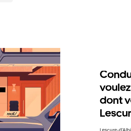
Condu
voulez
dont v
Lescur
Lescure-d'Albi