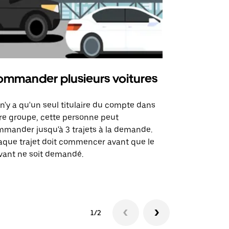
mmander plusieurs voitures
Uber Mi
l n'y a qu'un seul titulaire du compte dans
L'option Ube
re groupe, cette personne peut
certaines li
mander jusqu'à 3 trajets à la demande.
sites événem
que trajet doit commencer avant que le
vant ne soit demandé.
Voir les disp
1/2