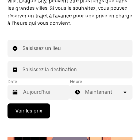
ville, League City, peuvent être plus longs que dans
les grandes villes. Si vous le souhaitez, vous pouvez
réserver un trajet à l'avance pour une prise en charge
à l'heure qui vous convient.
Saisissez un lieu
Saisissez la destination
Date
Heure
Maintenant
Appuyez
Voir les prix
sur
la
flèche
vers
le