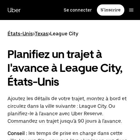
Passer
au
Uber
Se connecter
S'inscrire
contenu
principal
États-Unis
>
Texas
>
League City
Planifiez un trajet à
l'avance à League City,
États-Unis
Ajoutez les détails de votre trajet, montez à bord et
circulez dans la ville suivante : League City. Ou
planifiez-le à l'avance avec Uber Reserve.
Commandez un trajet jusqu'à 90 jours à l'avance.
Conseil :
les temps de prise en charge dans cette