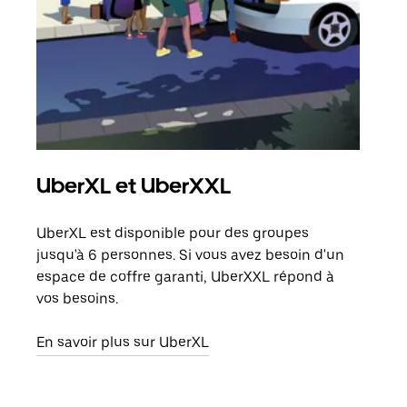
UberXL et UberXXL
Tra
UberXL est disponible pour des groupes
Lors
jusqu'à 6 personnes. Si vous avez besoin d'un
de v
espace de coffre garanti, UberXXL répond à
peut
vos besoins.
ou s
En savoir plus sur UberXL
En sa