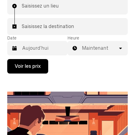
Saisissez un lieu
Saisissez la destination
Date
Heure
Maintenant
Appuyez
Voir les prix
sur
la
flèche
vers
le
bas
pour
ouvrir
le
calendrier
et
sélectionner
une