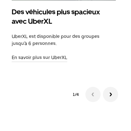
Des véhicules plus spacieux
Tra
avec UberXL
Lors
de v
UberXL est disponible pour des groupes
peut
jusqu'à 6 personnes.
ou s
En savoir plus sur UberXL
En sa
1/4