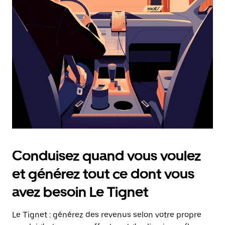
date.
Appuyez
sur
la
touche
Échap
pour
fermer
le
calendrier.
Conduisez quand vous voulez
et générez tout ce dont vous
avez besoin Le Tignet
Le Tignet : générez des revenus selon votre propre