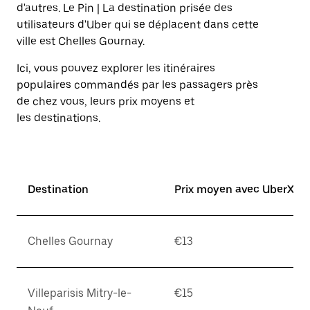
sur
d'autres. Le Pin | La destination prisée des
la
utilisateurs d'Uber qui se déplacent dans cette
touche
ville est Chelles Gournay.
Échap
pour
Ici, vous pouvez explorer les itinéraires
fermer
le
populaires commandés par les passagers près
calendrier.
de chez vous, leurs prix moyens et
les destinations.
Destination
Prix moyen avec UberX*
Chelles Gournay
€13
Villeparisis Mitry-le-
€15