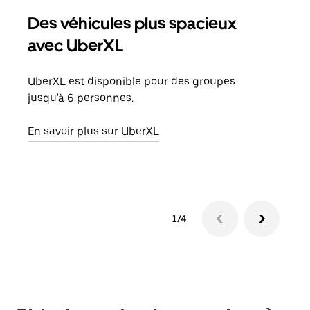
Des véhicules plus spacieux
Tra
avec UberXL
Lors
de v
UberXL est disponible pour des groupes
peut
jusqu'à 6 personnes.
ou s
En savoir plus sur UberXL
En sa
1/4