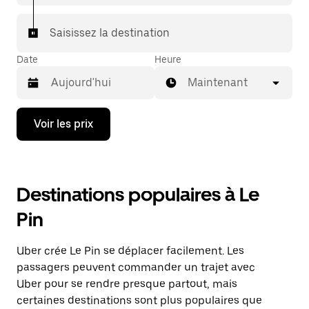
Saisissez la destination
Date
Heure
Maintenant
Appuyez
Voir les prix
sur
la
flèche
vers
le
Destinations populaires à Le
bas
pour
Pin
ouvrir
le
calendrier
Uber crée Le Pin se déplacer facilement. Les
et
sélectionner
passagers peuvent commander un trajet avec
une
Uber pour se rendre presque partout, mais
date.
certaines destinations sont plus populaires que
Appuyez