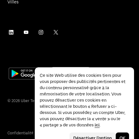
Villes
Ce site Web utilise des cookies tiers pour
vous proposer des publicités pertinentes et
du contenu personnalisé grâce à la
mémorisation de votre localisation. Vous
pouvez désactiver ces cookies en
©
2026
Uber Technologies Inc.
sélectionnant le bouton « Refuser » ci-
dessous. Si vous possédez un compte Uber,
vous pouvez désactiver la « vente » ou le
« partage » de vos données
ici
.
Confidentialité
Accessibilité
Conditions
Désactiver l'option
OK