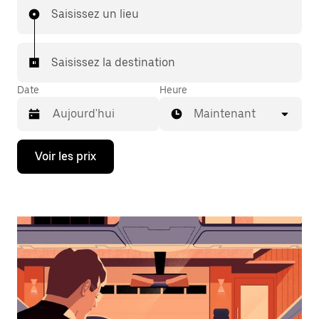
Saisissez un lieu
Saisissez la destination
Date
Heure
Maintenant
Appuyez
Voir les prix
sur
la
flèche
vers
le
bas
pour
ouvrir
le
calendrier
et
sélectionner
une