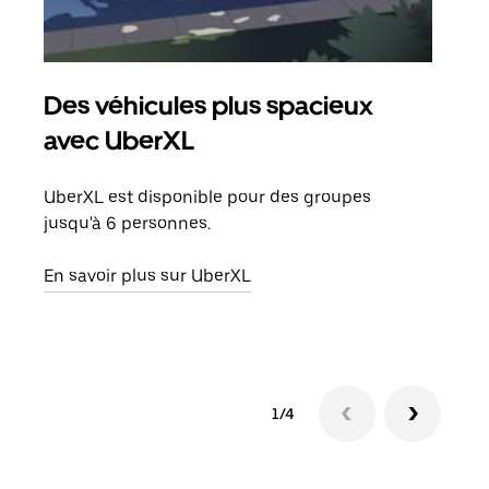
Des véhicules plus spacieux
Tra
avec UberXL
Lors
de v
UberXL est disponible pour des groupes
peut
jusqu'à 6 personnes.
ou s
En savoir plus sur UberXL
En sa
1/4