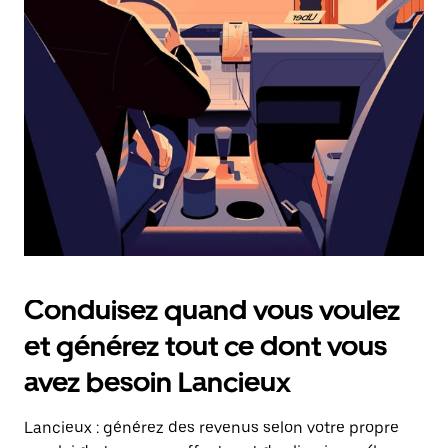
date.
Appuyez
sur
la
touche
Échap
pour
fermer
le
calendrier.
Conduisez quand vous voulez
et générez tout ce dont vous
avez besoin Lancieux
Lancieux : générez des revenus selon votre propre