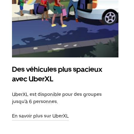
Des véhicules plus spacieux
Tra
avec UberXL
Lors
de v
UberXL est disponible pour des groupes
peut
jusqu'à 6 personnes.
ou s
En savoir plus sur UberXL
En sa