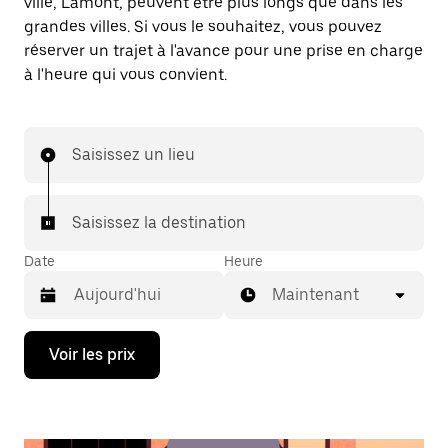
ville, Lamont, peuvent être plus longs que dans les
grandes villes. Si vous le souhaitez, vous pouvez
réserver un trajet à l'avance pour une prise en charge
à l'heure qui vous convient.
Saisissez un lieu
Saisissez la destination
Date
Heure
Maintenant
Appuyez
Voir les prix
sur
la
flèche
vers
le