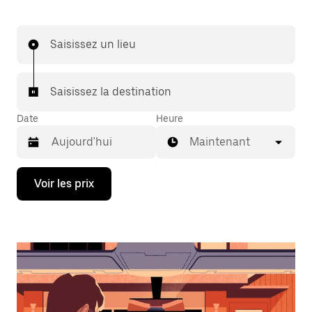
Saisissez un lieu
Saisissez la destination
Date
Heure
Maintenant
Appuyez
Voir les prix
sur
la
flèche
vers
le
bas
pour
ouvrir
le
calendrier