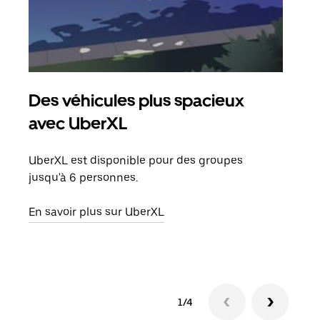
Des véhicules plus spacieux
Tra
avec UberXL
Lors
de v
UberXL est disponible pour des groupes
peut
jusqu'à 6 personnes.
ou s
En savoir plus sur UberXL
En sa
1/4