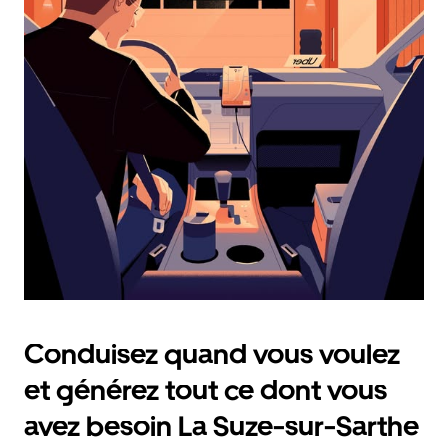
et
sélectionner
une
date.
Appuyez
sur
la
touche
Échap
pour
fermer
le
calendrier.
Conduisez quand vous voulez
et générez tout ce dont vous
avez besoin La Suze-sur-Sarthe