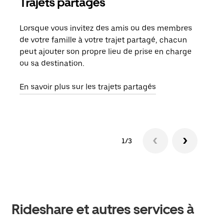
Trajets partagés
Co
Lorsque vous invitez des amis ou des membres
S'il
de votre famille à votre trajet partagé, chacun
votr
peut ajouter son propre lieu de prise en charge
jusq
ou sa destination.
doit
dem
En savoir plus sur les trajets partagés
1/3
Rideshare et autres services à