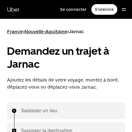
Passer
au
Uber
Se connecter
S'inscrire
contenu
principal
France
>
Nouvelle-Aquitaine
>
Jarnac
Demandez un trajet à
Jarnac
Ajoutez les détails de votre voyage, montez à bord,
déplacez-vous ou déplacez-vous Jarnac.
Saisissez un lieu
Saisissez la destination