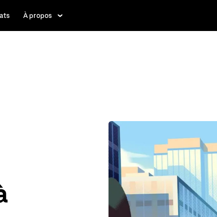
ats
À propos
à