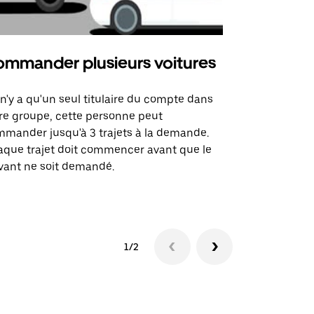
mmander plusieurs voitures
Uber Mi
l n'y a qu'un seul titulaire du compte dans
L'option Ube
re groupe, cette personne peut
certaines li
mander jusqu'à 3 trajets à la demande.
sites événem
que trajet doit commencer avant que le
vant ne soit demandé.
Voir les disp
1/2