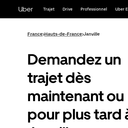
Passer
au
Uber
Trajet
Drive
Professionnel
Uber E
contenu
principal
France
>
Hauts-de-France
>
Janville
Demandez un
trajet dès
maintenant ou
pour plus tard 