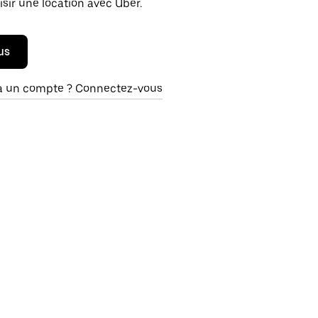
isir une location avec Uber.
us
à un compte ? Connectez-vous