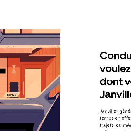
Condu
voulez
dont v
Janvill
Janville : gén
temps en effec
trajets, ou mê