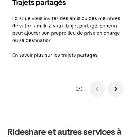
Trajets partagés
Co
Lorsque vous invitez des amis ou des membres
S'il
de votre famille à votre trajet partagé, chacun
votr
peut ajouter son propre lieu de prise en charge
jusq
ou sa destination.
doit
dem
En savoir plus sur les trajets partagés
1/3
Rideshare et autres services à