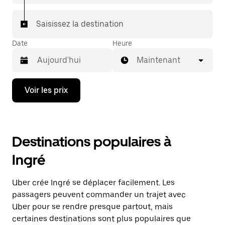
Saisissez la destination
Date
Heure
Maintenant
Appuyez
Voir les prix
sur
la
flèche
vers
le
Destinations populaires à
bas
pour
Ingré
ouvrir
le
calendrier
Uber crée Ingré se déplacer facilement. Les
et
sélectionner
passagers peuvent commander un trajet avec
une
Uber pour se rendre presque partout, mais
date.
certaines destinations sont plus populaires que
Appuyez