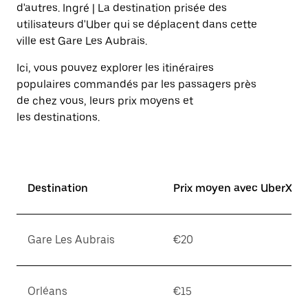
sur
d'autres. Ingré | La destination prisée des
la
utilisateurs d'Uber qui se déplacent dans cette
touche
ville est Gare Les Aubrais.
Échap
pour
Ici, vous pouvez explorer les itinéraires
fermer
le
populaires commandés par les passagers près
calendrier.
de chez vous, leurs prix moyens et
les destinations.
Destination
Prix moyen avec UberX*
Gare Les Aubrais
€20
Orléans
€15