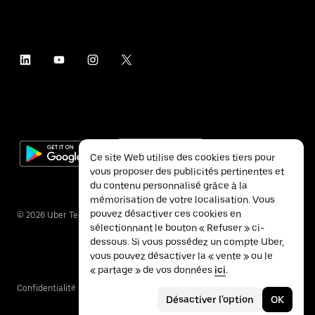
Ce site Web utilise des cookies tiers pour
vous proposer des publicités pertinentes et
du contenu personnalisé grâce à la
mémorisation de votre localisation. Vous
pouvez désactiver ces cookies en
©
2026
Uber Technologies Inc.
sélectionnant le bouton « Refuser » ci-
dessous. Si vous possédez un compte Uber,
vous pouvez désactiver la « vente » ou le
« partage » de vos données
ici
.
Confidentialité
Accessibilité
Conditions
Désactiver l'option
OK