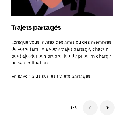
Trajets partagés
Co
Lorsque vous invitez des amis ou des membres
S'il
de votre famille à votre trajet partagé, chacun
votr
peut ajouter son propre lieu de prise en charge
jusq
ou sa destination.
doit
dem
En savoir plus sur les trajets partagés
1/3