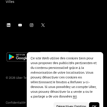
Villes
Ce site Web utilise des cookies tiers pour
vous proposer des publicités pertinentes et
du contenu personnalisé grâce à la
mémorisation de votre localisation. Vous
pouvez désactiver ces cookies en
©
2026
Uber Technologies Inc.
sélectionnant le bouton « Refuser » ci-
dessous. Si vous possédez un compte Uber,
vous pouvez désactiver la « vente » ou le
« partage » de vos données
ici
.
Confidentialité
Accessibilité
Conditions
Désactiver l'option
OK