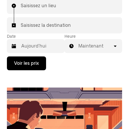
Saisissez un lieu
Saisissez la destination
Date
Heure
Maintenant
Appuyez
Voir les prix
sur
la
flèche
vers
le
bas
pour
ouvrir
le
calendrier
et
sélectionner
une