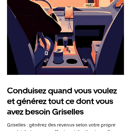
date.
Appuyez
sur
la
touche
Échap
pour
fermer
le
calendrier.
Conduisez quand vous voulez
et générez tout ce dont vous
avez besoin Griselles
Griselles : générez des revenus selon votre propre