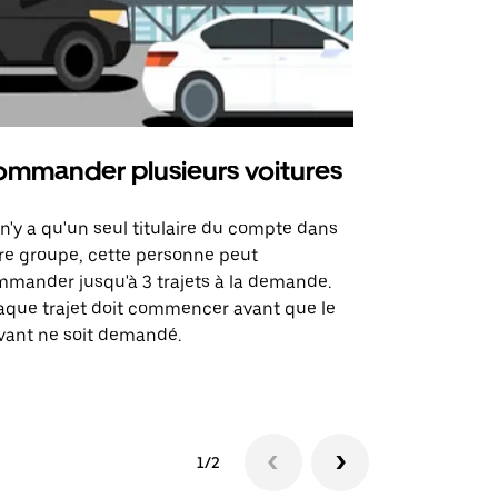
mmander plusieurs voitures
Uber Mi
l n'y a qu'un seul titulaire du compte dans
L'option Ube
re groupe, cette personne peut
certaines li
mander jusqu'à 3 trajets à la demande.
sites événem
que trajet doit commencer avant que le
vant ne soit demandé.
Voir les disp
1/2