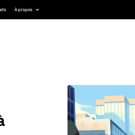
ats
À propos
à