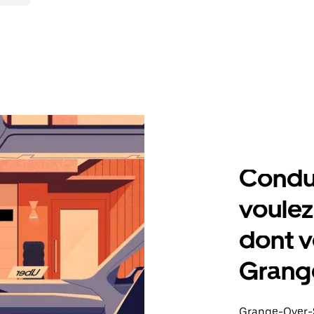
Condu
voulez
dont v
Grang
Grange-Over-S