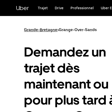
Passer
au
Uber
Trajet
Drive
Professionnel
Uber E
contenu
principal
Grande-Bretagne
>
Grange-Over-Sands
Demandez un
trajet dès
maintenant ou
pour plus tard 