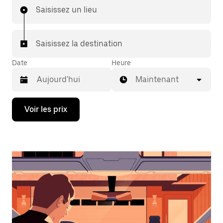
Saisissez un lieu
Saisissez la destination
Date
Heure
Maintenant
Appuyez
Voir les prix
sur
la
flèche
vers
le
bas
pour
ouvrir
le
calendrier
et
sélectionner
une