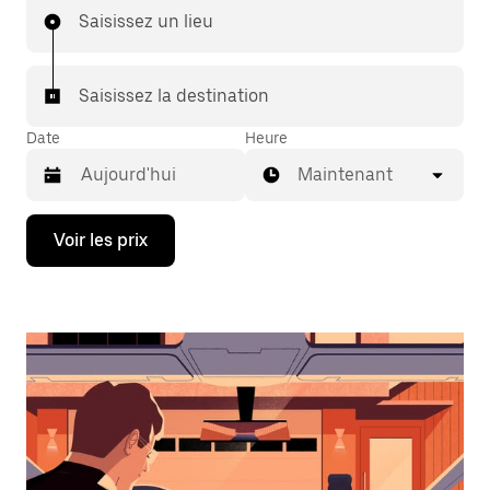
Saisissez un lieu
Saisissez la destination
Date
Heure
Maintenant
Appuyez
Voir les prix
sur
la
flèche
vers
le
bas
pour
ouvrir
le
calendrier
et
sélectionner
une