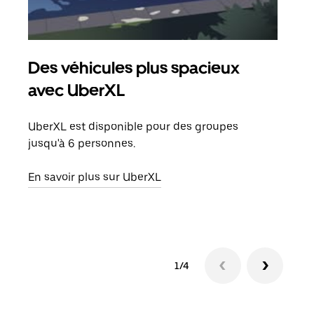
Des véhicules plus spacieux
Tra
avec UberXL
Lors
de v
UberXL est disponible pour des groupes
peut
jusqu'à 6 personnes.
ou s
En savoir plus sur UberXL
En sa
1/4