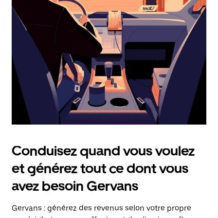
date.
Appuyez
sur
la
touche
Échap
pour
fermer
le
calendrier.
Conduisez quand vous voulez
et générez tout ce dont vous
avez besoin Gervans
Gervans : générez des revenus selon votre propre