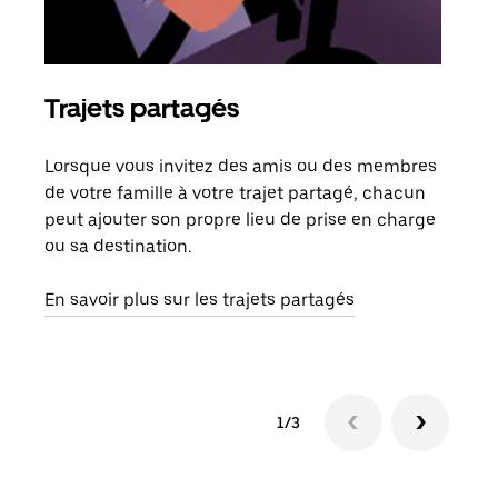
Trajets partagés
Co
Lorsque vous invitez des amis ou des membres
S'il
de votre famille à votre trajet partagé, chacun
votr
peut ajouter son propre lieu de prise en charge
jusq
ou sa destination.
doit
dem
En savoir plus sur les trajets partagés
1/3