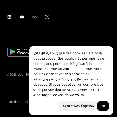
Ce site Web utilise des cookies tiers pour
vous proposer des publicités pertinentes et
du contenu personnalisé grâce à la
mémorisation de votre localisation. Vous
pouvez désactiver ces cookies en
©
2026
Uber Technologies Inc.
sélectionnant le bouton « Refuser » ci-
dessous. Si vous possédez un compte Uber,
vous pouvez désactiver la « vente » ou le
« partage » de vos données
ici
.
Confidentialité
Accessibilité
Conditions
Désactiver l'option
OK