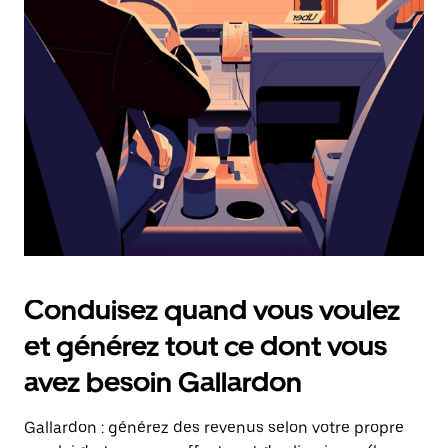
date.
Appuyez
sur
la
touche
Échap
pour
fermer
le
calendrier.
Conduisez quand vous voulez
et générez tout ce dont vous
avez besoin Gallardon
Gallardon : générez des revenus selon votre propre