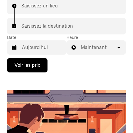
Saisissez un lieu
Saisissez la destination
Date
Heure
Maintenant
Appuyez
Voir les prix
sur
la
flèche
vers
le
bas
pour
ouvrir
le
calendrier
et
sélectionner
une