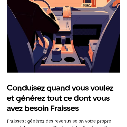
date.
Appuyez
sur
la
touche
Échap
pour
fermer
le
calendrier.
Conduisez quand vous voulez
et générez tout ce dont vous
avez besoin Fraisses
Fraisses : générez des revenus selon votre propre