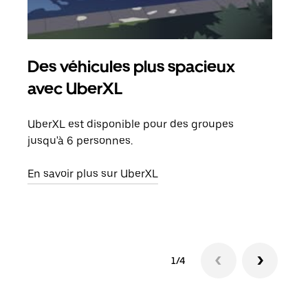
Des véhicules plus spacieux
Tra
avec UberXL
Lors
de v
UberXL est disponible pour des groupes
peut
jusqu'à 6 personnes.
ou s
En savoir plus sur UberXL
En sa
1/4