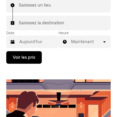
Saisissez un lieu
Saisissez la destination
Date
Heure
Maintenant
Appuyez
Voir les prix
sur
la
flèche
vers
le
bas
pour
ouvrir
le
calendrier
et
sélectionner
une