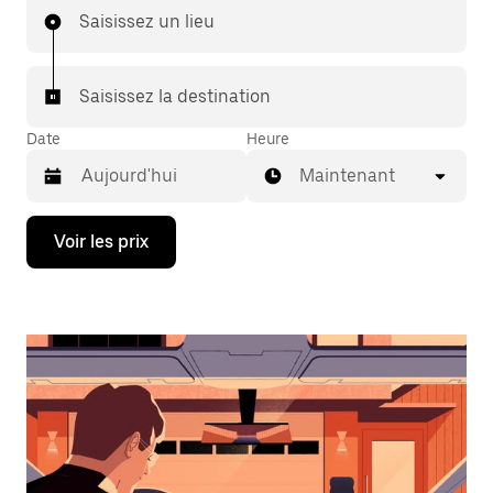
Saisissez un lieu
Saisissez la destination
Date
Heure
Maintenant
Appuyez
Voir les prix
sur
la
flèche
vers
le
bas
pour
ouvrir
le
calendrier
et
sélectionner
une