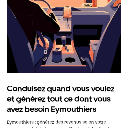
date.
Appuyez
sur
la
touche
Échap
pour
fermer
le
calendrier.
Conduisez quand vous voulez
et générez tout ce dont vous
avez besoin Eymouthiers
Eymouthiers : générez des revenus selon votre