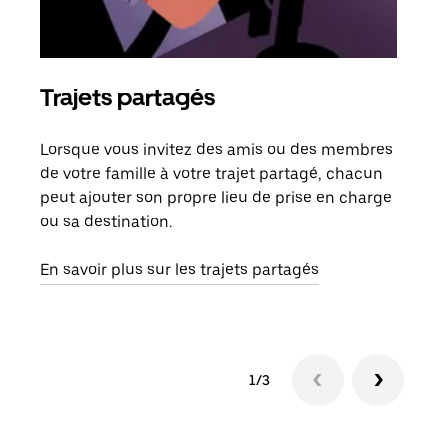
Trajets partagés
Co
Lorsque vous invitez des amis ou des membres
S'il
de votre famille à votre trajet partagé, chacun
votr
peut ajouter son propre lieu de prise en charge
jusq
ou sa destination.
doit
dem
En savoir plus sur les trajets partagés
1/3