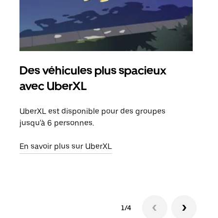
Des véhicules plus spacieux
Tra
avec UberXL
Lors
de v
UberXL est disponible pour des groupes
peut
jusqu'à 6 personnes.
ou s
En savoir plus sur UberXL
En sa
1/4