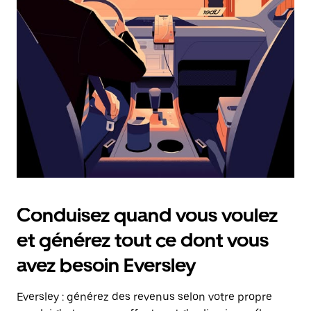
date.
Appuyez
sur
la
touche
Échap
pour
fermer
le
calendrier.
Conduisez quand vous voulez
et générez tout ce dont vous
avez besoin Eversley
Eversley : générez des revenus selon votre propre