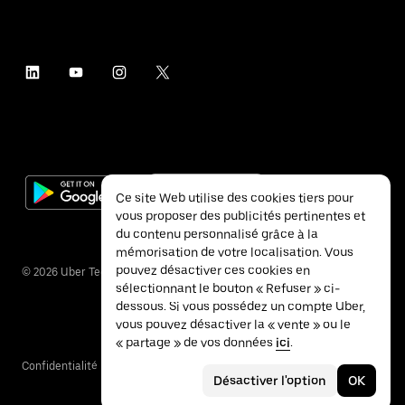
Ce site Web utilise des cookies tiers pour
vous proposer des publicités pertinentes et
du contenu personnalisé grâce à la
mémorisation de votre localisation. Vous
pouvez désactiver ces cookies en
©
2026
Uber Technologies Inc.
sélectionnant le bouton « Refuser » ci-
dessous. Si vous possédez un compte Uber,
vous pouvez désactiver la « vente » ou le
« partage » de vos données
ici
.
Confidentialité
Accessibilité
Conditions
Désactiver l'option
OK