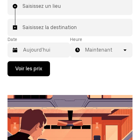
Saisissez un lieu
Saisissez la destination
Date
Heure
Maintenant
Appuyez
Voir les prix
sur
la
flèche
vers
le
bas
pour
ouvrir
le
calendrier
et
sélectionner
une