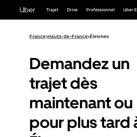
Passer
au
Uber
Trajet
Drive
Professionnel
Uber E
contenu
principal
France
>
Hauts-de-France
>
Élesmes
Demandez un
trajet dès
maintenant ou
pour plus tard 