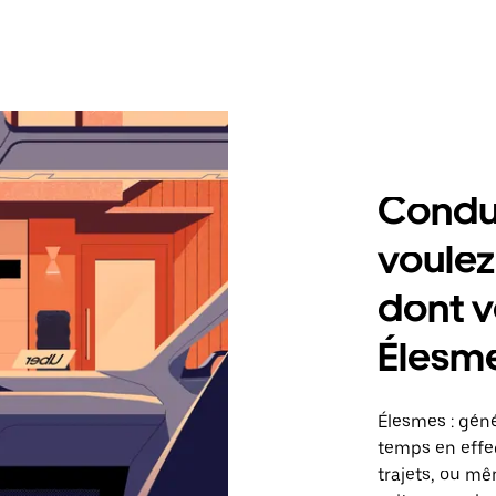
Condu
voulez
dont v
Élesm
Élesmes : gén
temps en effec
trajets, ou mê