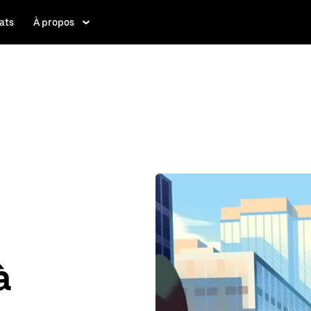
ats
À propos
à