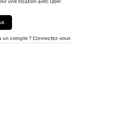
isir une location avec Uber.
us
à un compte ? Connectez-vous