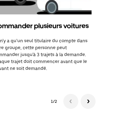
mmander plusieurs voitures
Uber Mi
l n'y a qu'un seul titulaire du compte dans
L'option Ube
re groupe, cette personne peut
certaines li
mander jusqu'à 3 trajets à la demande.
sites événem
que trajet doit commencer avant que le
vant ne soit demandé.
Voir les disp
1/2