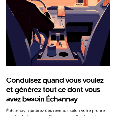
date.
Appuyez
sur
la
touche
Échap
pour
fermer
le
calendrier.
Conduisez quand vous voulez
et générez tout ce dont vous
avez besoin Échannay
Échannay : générez des revenus selon votre propre