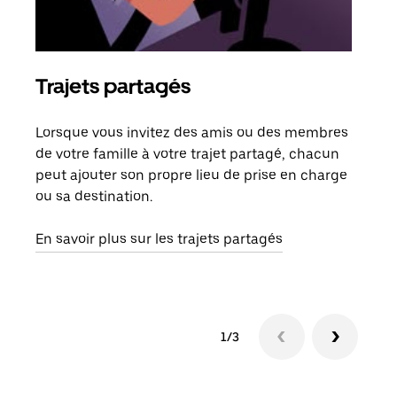
Trajets partagés
Co
Lorsque vous invitez des amis ou des membres
S'il
de votre famille à votre trajet partagé, chacun
votr
peut ajouter son propre lieu de prise en charge
jusq
ou sa destination.
doit
dem
En savoir plus sur les trajets partagés
1/3