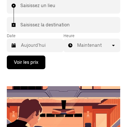
Saisissez un lieu
Saisissez la destination
Date
Heure
Maintenant
Appuyez
Voir les prix
sur
la
flèche
vers
le
bas
pour
ouvrir
le
calendrier
et
sélectionner
une