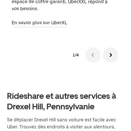
espace de coffre garanti, UberXXL répond à
peut
vos besoins.
ou s
En savoir plus sur UberXL
En sa
1/4
Rideshare et autres services à
Drexel Hill, Pennsylvanie
Se déplacer Drexel Hill sans voiture est facile avec
Uber. Trouvez des endroits à visiter aux alentours,