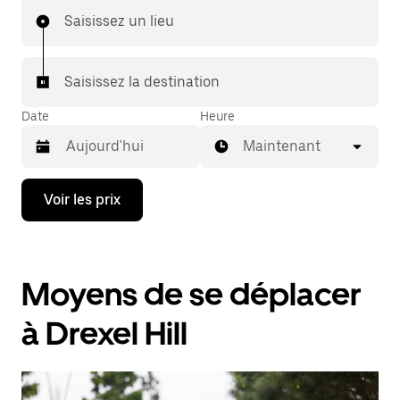
Saisissez un lieu
Saisissez la destination
Date
Heure
Maintenant
Appuyez
Voir les prix
sur
la
flèche
vers
le
Moyens de se déplacer
bas
pour
ouvrir
à Drexel Hill
le
calendrier
et
sélectionner
une