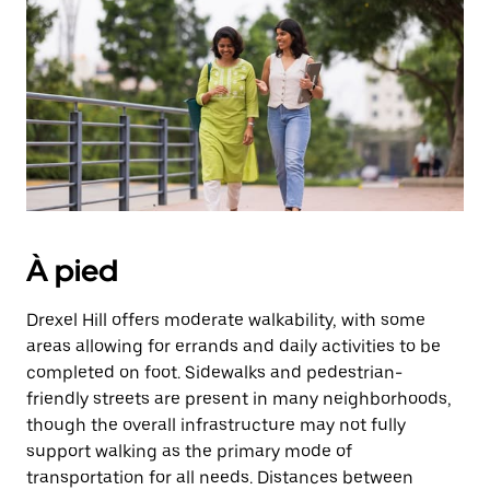
date.
Appuyez
sur
la
touche
Échap
pour
fermer
le
calendrier.
À pied
Drexel Hill offers moderate walkability, with some
areas allowing for errands and daily activities to be
completed on foot. Sidewalks and pedestrian-
friendly streets are present in many neighborhoods,
though the overall infrastructure may not fully
support walking as the primary mode of
transportation for all needs. Distances between