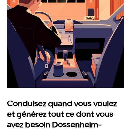
et
sélectionner
une
date.
Appuyez
sur
la
touche
Échap
pour
fermer
le
calendrier.
Conduisez quand vous voulez
et générez tout ce dont vous
avez besoin Dossenheim-