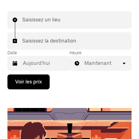
Saisissez un lieu
Saisissez la destination
Date
Heure
Maintenant
Appuyez
Voir les prix
sur
la
flèche
vers
le
bas
pour
ouvrir
le
calendrier