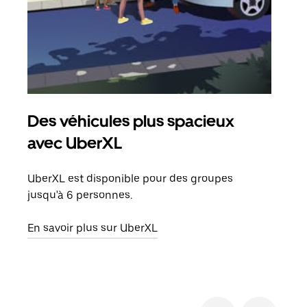
Des véhicules plus spacieux
Tra
avec UberXL
Lors
de v
UberXL est disponible pour des groupes
peut
jusqu'à 6 personnes.
ou s
En savoir plus sur UberXL
En sa