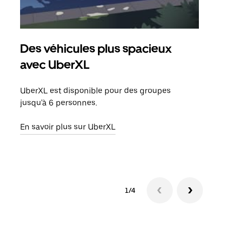
Des véhicules plus spacieux
Tra
avec UberXL
Lors
de v
UberXL est disponible pour des groupes
peut
jusqu'à 6 personnes.
ou s
En savoir plus sur UberXL
En sa
1/4