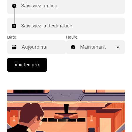
Saisissez un lieu
Saisissez la destination
Date
Heure
Maintenant
Appuyez
Voir les prix
sur
la
flèche
vers
le
bas
pour
ouvrir
le
calendrier
et
sélectionner
une