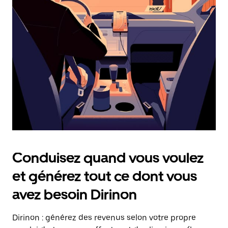
date.
Appuyez
sur
la
touche
Échap
pour
fermer
le
calendrier.
Conduisez quand vous voulez
et générez tout ce dont vous
avez besoin Dirinon
Dirinon : générez des revenus selon votre propre