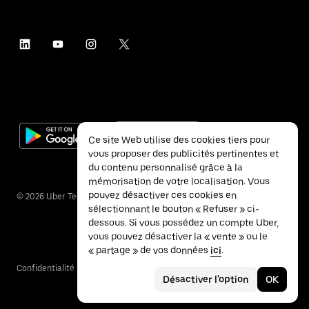
Ce site Web utilise des cookies tiers pour
vous proposer des publicités pertinentes et
du contenu personnalisé grâce à la
mémorisation de votre localisation. Vous
pouvez désactiver ces cookies en
©
2026
Uber Technologies Inc.
sélectionnant le bouton « Refuser » ci-
dessous. Si vous possédez un compte Uber,
vous pouvez désactiver la « vente » ou le
« partage » de vos données
ici
.
Confidentialité
Accessibilité
Conditions
Désactiver l'option
OK