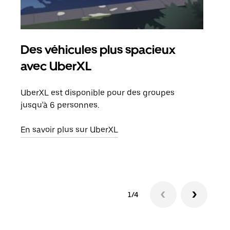
Des véhicules plus spacieux
Tra
avec UberXL
Lors
de v
UberXL est disponible pour des groupes
peut
jusqu'à 6 personnes.
ou s
En savoir plus sur UberXL
En sa
1/4