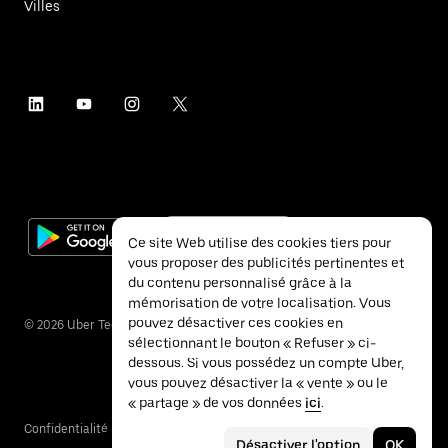
Villes
Ce site Web utilise des cookies tiers pour
vous proposer des publicités pertinentes et
du contenu personnalisé grâce à la
mémorisation de votre localisation. Vous
pouvez désactiver ces cookies en
©
2026
Uber Technologies Inc.
sélectionnant le bouton « Refuser » ci-
dessous. Si vous possédez un compte Uber,
vous pouvez désactiver la « vente » ou le
« partage » de vos données
ici
.
Confidentialité
Accessibilité
Conditions
Désactiver l'option
OK