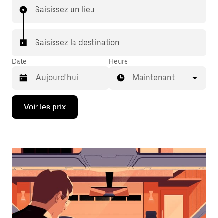
Saisissez un lieu
Saisissez la destination
Date
Heure
Maintenant
Appuyez
Voir les prix
sur
la
flèche
vers
le
bas
pour
ouvrir
le
calendrier
et
sélectionner
une