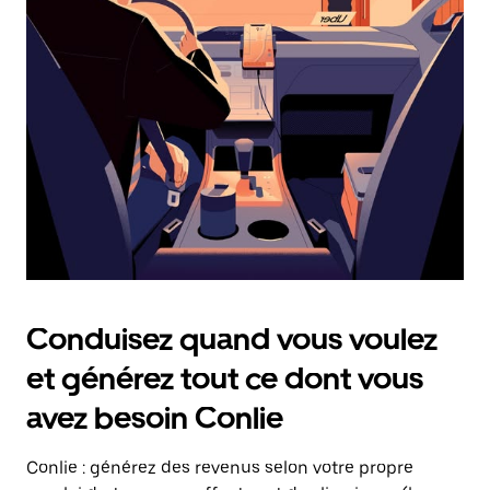
date.
Appuyez
sur
la
touche
Échap
pour
fermer
le
calendrier.
Conduisez quand vous voulez
et générez tout ce dont vous
avez besoin Conlie
Conlie : générez des revenus selon votre propre