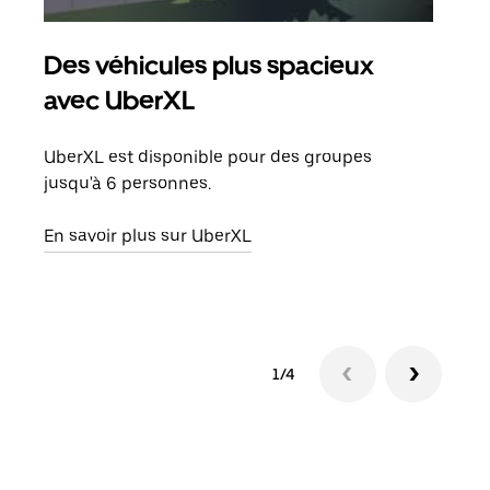
Des véhicules plus spacieux
Tra
avec UberXL
Lors
de v
UberXL est disponible pour des groupes
peut
jusqu'à 6 personnes.
ou s
En savoir plus sur UberXL
En sa
1/4