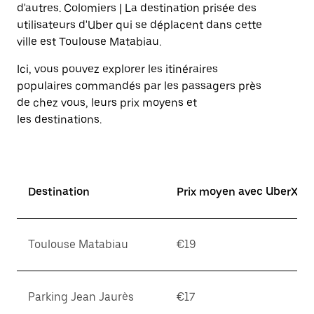
sur
d'autres. Colomiers | La destination prisée des
la
utilisateurs d'Uber qui se déplacent dans cette
touche
ville est Toulouse Matabiau.
Échap
pour
Ici, vous pouvez explorer les itinéraires
fermer
le
populaires commandés par les passagers près
calendrier.
de chez vous, leurs prix moyens et
les destinations.
Destination
Prix moyen avec UberX*
Toulouse Matabiau
€19
Parking Jean Jaurès
€17