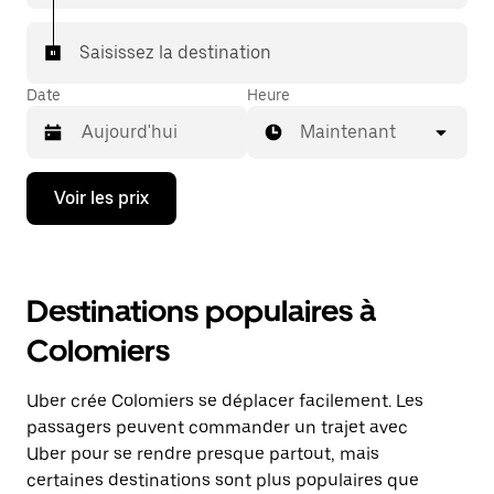
Saisissez la destination
Date
Heure
Maintenant
Appuyez
Voir les prix
sur
la
flèche
vers
le
Destinations populaires à
bas
pour
Colomiers
ouvrir
le
calendrier
Uber crée Colomiers se déplacer facilement. Les
et
sélectionner
passagers peuvent commander un trajet avec
une
Uber pour se rendre presque partout, mais
date.
certaines destinations sont plus populaires que
Appuyez