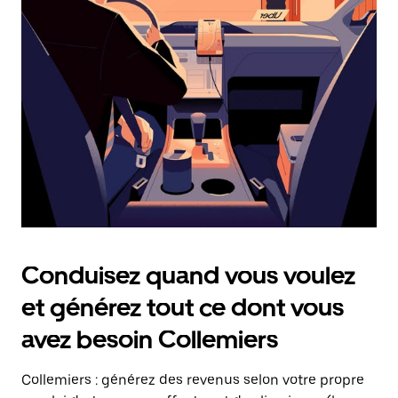
date.
Appuyez
sur
la
touche
Échap
pour
fermer
le
calendrier.
Conduisez quand vous voulez
et générez tout ce dont vous
avez besoin Collemiers
Collemiers : générez des revenus selon votre propre