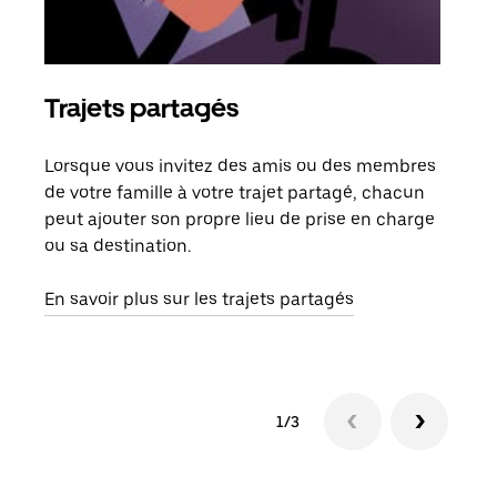
Trajets partagés
Co
Lorsque vous invitez des amis ou des membres
S'il
de votre famille à votre trajet partagé, chacun
votr
peut ajouter son propre lieu de prise en charge
jusq
ou sa destination.
doit
dem
En savoir plus sur les trajets partagés
1/3