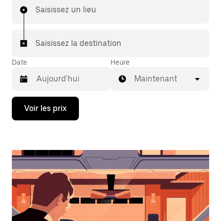
Saisissez un lieu
Saisissez la destination
Date
Heure
Maintenant
Appuyez
Voir les prix
sur
la
flèche
vers
le
bas
pour
ouvrir
le
calendrier
et
sélectionner
une