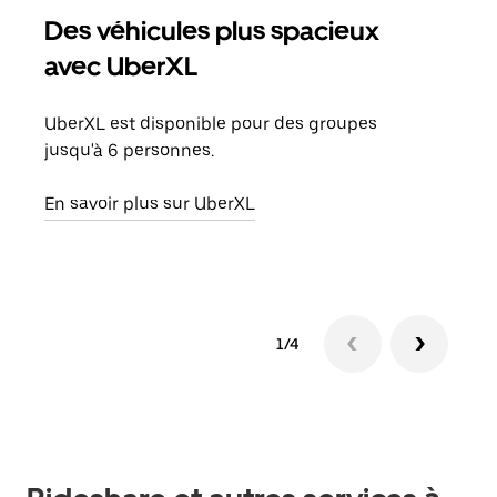
Des véhicules plus spacieux
Tra
avec UberXL
Lors
de v
UberXL est disponible pour des groupes
peut
jusqu'à 6 personnes.
ou s
En savoir plus sur UberXL
En sa
1/4