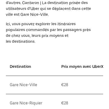
sur
d'autres. Cantaron | La destination prisée des
la
utilisateurs d'Uber qui se déplacent dans cette
touche
ville est Gare Nice-Ville.
Échap
pour
Ici, vous pouvez explorer les itinéraires
fermer
le
populaires commandés par les passagers près
calendrier.
de chez vous, leurs prix moyens et
les destinations.
Destination
Prix moyen avec UberX*
Gare Nice-Ville
€28
Gare Nice-Riquier
€28