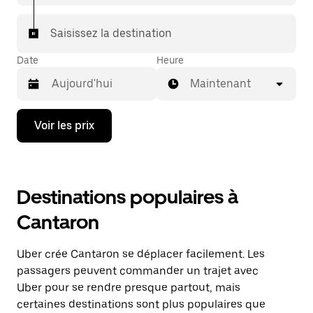
Saisissez la destination
Date
Heure
Maintenant
Appuyez
Voir les prix
sur
la
flèche
vers
le
Destinations populaires à
bas
pour
Cantaron
ouvrir
le
calendrier
Uber crée Cantaron se déplacer facilement. Les
et
sélectionner
passagers peuvent commander un trajet avec
une
Uber pour se rendre presque partout, mais
date.
certaines destinations sont plus populaires que
Appuyez