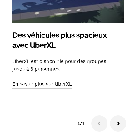
Des véhicules plus spacieux
Tra
avec UberXL
Lors
de v
UberXL est disponible pour des groupes
peut
jusqu'à 6 personnes.
ou s
En savoir plus sur UberXL
En sa
1/4