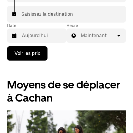
Saisissez la destination
Date
Heure
Maintenant
Appuyez
Voir les prix
sur
la
flèche
vers
le
Moyens de se déplacer
bas
pour
ouvrir
à Cachan
le
calendrier
et
sélectionner
une
date.
Appuyez