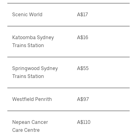
Scenic World
A$17
Katoomba Sydney
A$16
Trains Station
Springwood Sydney
A$55
Trains Station
Westfield Penrith
A$97
Nepean Cancer
A$110
Care Centre