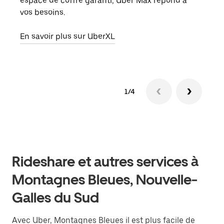
espace de coffre garanti, Uber Max répond à
peut
vos besoins.
ou s
En savoir plus sur UberXL
En sa
1/4
Rideshare et autres services à
Montagnes Bleues, Nouvelle-
Galles du Sud
Avec Uber, Montagnes Bleues il est plus facile de