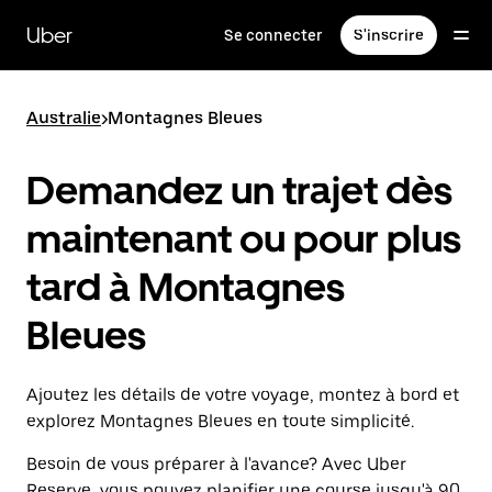
Passer
au
Uber
Se connecter
S'inscrire
contenu
principal
Australie
>
Montagnes Bleues
Demandez un trajet dès
maintenant ou pour plus
tard à Montagnes
Bleues
Ajoutez les détails de votre voyage, montez à bord et
explorez Montagnes Bleues en toute simplicité.
Besoin de vous préparer à l'avance? Avec Uber
Reserve, vous pouvez planifier une course jusqu'à 90