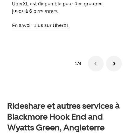
de v
UberXL est disponible pour des groupes
peut
jusqu'à 6 personnes.
ou s
En savoir plus sur UberXL
En sa
1/4
Rideshare et autres services à
Blackmore Hook End and
Wyatts Green, Angleterre