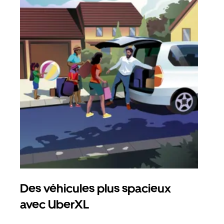
Des véhicules plus spacieux
Tra
avec UberXL
Lors