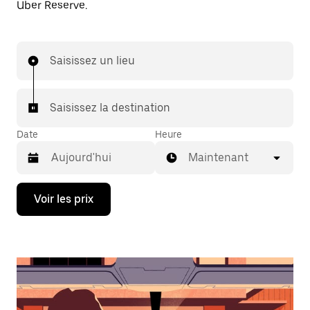
Uber Reserve.
Saisissez un lieu
Saisissez la destination
Date
Heure
Maintenant
Appuyez
Voir les prix
sur
la
flèche
vers
le
bas
pour
ouvrir
le