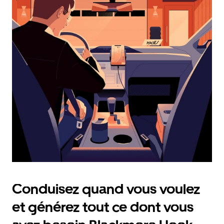
calendrier
et
sélectionner
une
date.
Appuyez
sur
la
touche
Échap
pour
fermer
le
calendrier.
Conduisez quand vous voulez
et générez tout ce dont vous