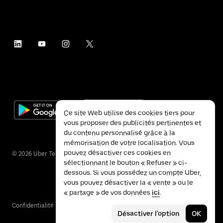
Ce site Web utilise des cookies tiers pour
vous proposer des publicités pertinentes et
du contenu personnalisé grâce à la
mémorisation de votre localisation. Vous
pouvez désactiver ces cookies en
©
2026
Uber Technologies Inc.
sélectionnant le bouton « Refuser » ci-
dessous. Si vous possédez un compte Uber,
vous pouvez désactiver la « vente » ou le
« partage » de vos données
ici
.
Confidentialité
Accessibilité
Conditions
Désactiver l'option
OK