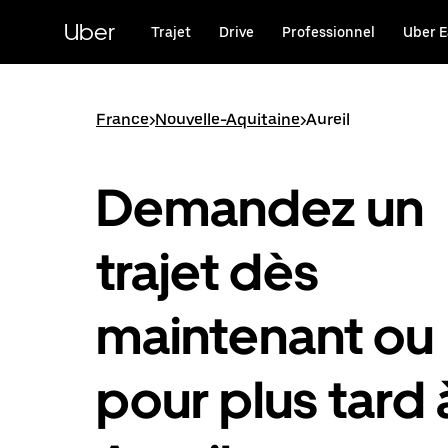
Passer
au
Uber
Trajet
Drive
Professionnel
Uber E
contenu
principal
France
>
Nouvelle-Aquitaine
>
Aureil
Demandez un
trajet dès
maintenant ou
pour plus tard 