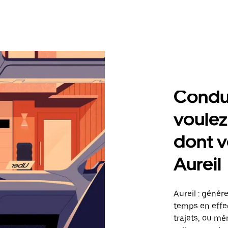
Condu
voulez
dont v
Aureil
Aureil : génér
temps en effec
trajets, ou mê