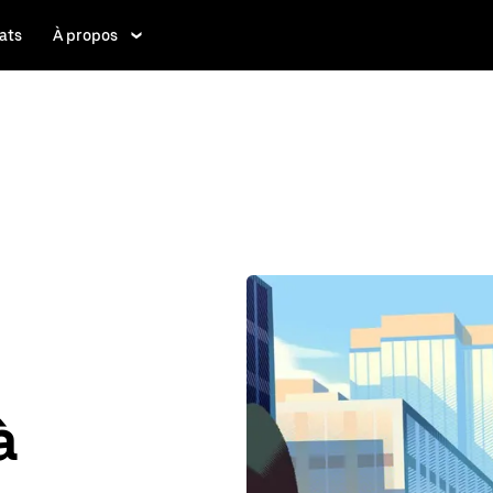
ats
À propos
à