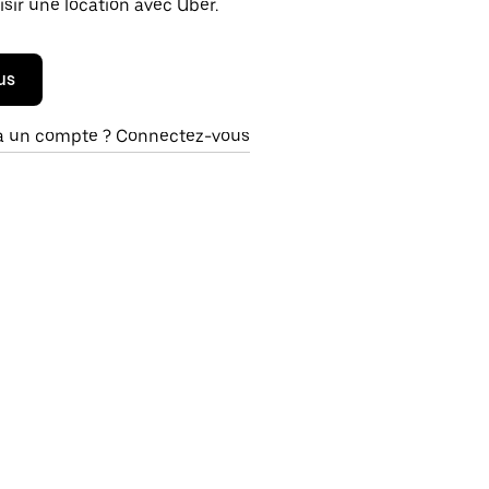
isir une location avec Uber.
us
à un compte ? Connectez-vous