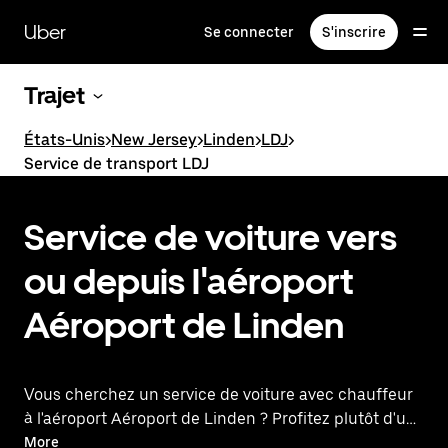
Passer
au
Uber
Se connecter
S'inscrire
contenu
principal
Trajet
États-Unis
>
New Jersey
>
Linden
>
LDJ
>
Service de transport LDJ
Service de voiture vers
ou depuis l'aéroport
Aéroport de Linden
Vous cherchez un service de voiture avec chauffeur
à l'aéroport Aéroport de Linden ? Profitez plutôt d'un
trajet premium avec Uber Premier. Uber propose une
More