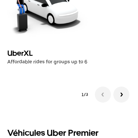
UberXL
P
Affordable rides for groups up to 6
Hi
1/3
Véhicules Uber Premier