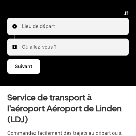
alternative haut de gamme avec des véhicules de
luxe, des chauffeurs professionnels et un service
exceptionnel. Que vous vous rendiez en ville ou que
Lieu de départ
vous preniez un vol dans un autre aéroport,
Uber Premier vous offre une expérience de voyage
fiable et haut de gamme. Décrivez-nous votre trajet
Où allez-vous ?
et nous vous indiquerons les meilleures options pour
vous rendre à l'aéroport ou en revenir.
Suivant
Service de transport à
l'aéroport Aéroport de Linden
(LDJ)
Commandez facilement des trajets au départ ou à