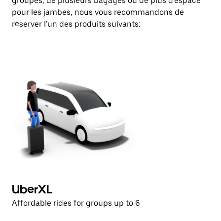
groupes, de plusieurs bagages ou de plus d'espace
pour les jambes, nous vous recommandons de
réserver l'un des produits suivants:
UberXL
P
Affordable rides for groups up to 6
Hi