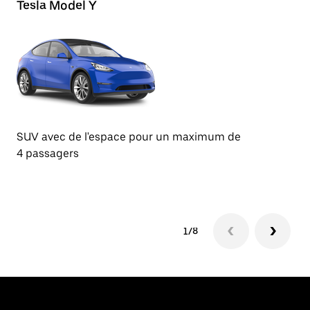
Tesla Model Y
Te
SUV avec de l'espace pour un maximum de
Be
4 passagers
de
1/8