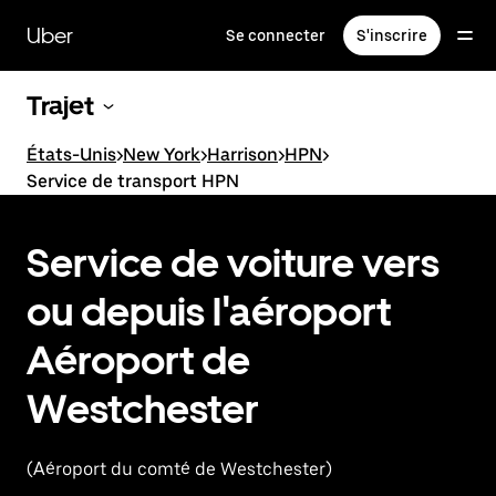
Passer
au
Uber
Se connecter
S'inscrire
contenu
principal
Trajet
États-Unis
>
New York
>
Harrison
>
HPN
>
Service de transport HPN
Service de voiture vers
ou depuis l'aéroport
Aéroport de
Westchester
(Aéroport du comté de Westchester)