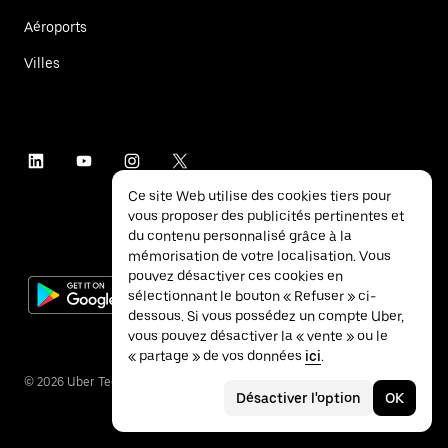
Aéroports
Villes
Ce site Web utilise des cookies tiers pour
vous proposer des publicités pertinentes et
du contenu personnalisé grâce à la
mémorisation de votre localisation. Vous
pouvez désactiver ces cookies en
sélectionnant le bouton « Refuser » ci-
dessous. Si vous possédez un compte Uber,
vous pouvez désactiver la « vente » ou le
« partage » de vos données
ici
.
©
2026
Uber Technologies Inc.
Désactiver l'option
OK