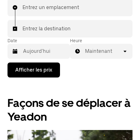
Entrez un emplacement
Entrez la destination
Date
Heure
Maintenant
Appuyez
Afficher les prix
sur
la
flèche
vers
le
Façons de se déplacer à
bas
pour
interagir
Yeadon
avec
le
calendrier
et
sélectionner