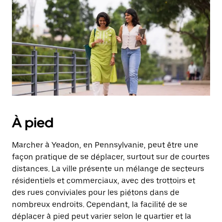
une
date.
Appuyez
sur
la
touche
d'échappement
pour
fermer
le
calendrier.
À pied
Marcher à Yeadon, en Pennsylvanie, peut être une
façon pratique de se déplacer, surtout sur de courtes
distances. La ville présente un mélange de secteurs
résidentiels et commerciaux, avec des trottoirs et
des rues conviviales pour les piétons dans de
nombreux endroits. Cependant, la facilité de se
déplacer à pied peut varier selon le quartier et la