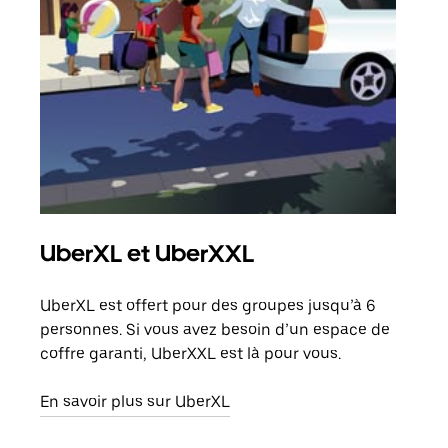
UberXL et UberXXL
Co
UberXL est offert pour des groupes jusqu’à 6
Lors
personnes. Si vous avez besoin d’un espace de
votr
coffre garanti, UberXXL est là pour vous.
ajou
de d
En savoir plus sur UberXL
En s