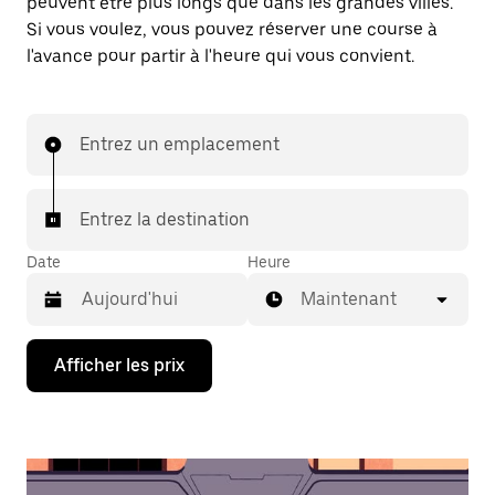
peuvent être plus longs que dans les grandes villes.
Si vous voulez, vous pouvez réserver une course à
l'avance pour partir à l'heure qui vous convient.
Entrez un emplacement
Entrez la destination
Date
Heure
Maintenant
Appuyez
Afficher les prix
sur
la
flèche
vers
le
bas
pour