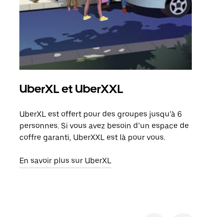
UberXL et UberXXL
Co
UberXL est offert pour des groupes jusqu’à 6
Lors
personnes. Si vous avez besoin d’un espace de
votr
coffre garanti, UberXXL est là pour vous.
ajou
de d
En savoir plus sur UberXL
En s