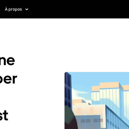
À propos
ne
ber
st