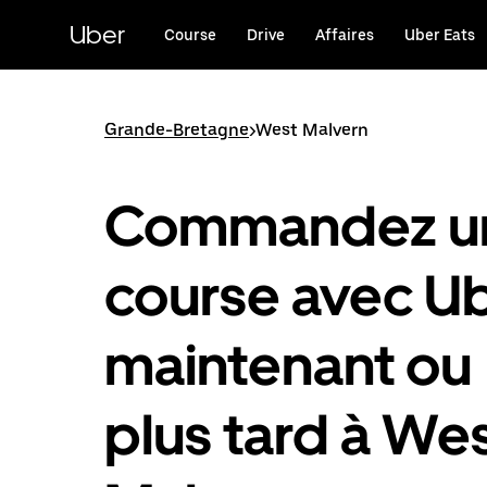
Passer
au
Uber
Course
Drive
Affaires
Uber Eats
contenu
principal
Grande-Bretagne
>
West Malvern
Commandez u
course avec U
maintenant ou
plus tard à We