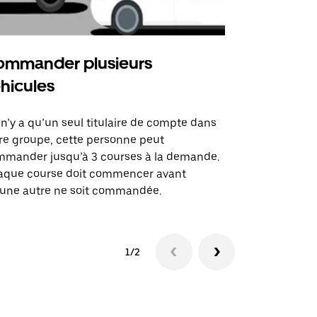
mmander plusieurs
Uber Shu
hicules
Notre option
des itinérai
l n’y a qu’un seul titulaire de compte dans
lieux d’évé
re groupe, cette personne peut
mander jusqu’à 3 courses à la demande.
Voir la dispo
aque course doit commencer avant
une autre ne soit commandée.
1/2