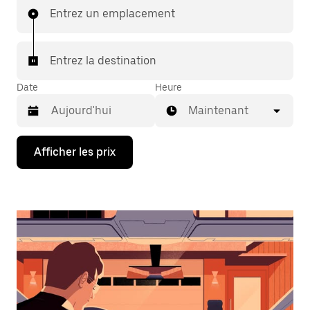
Entrez un emplacement
Entrez la destination
Date
Heure
Maintenant
Appuyez
Afficher les prix
sur
la
flèche
vers
le
bas
pour
interagir
avec
le
calendrier
et
sélectionner