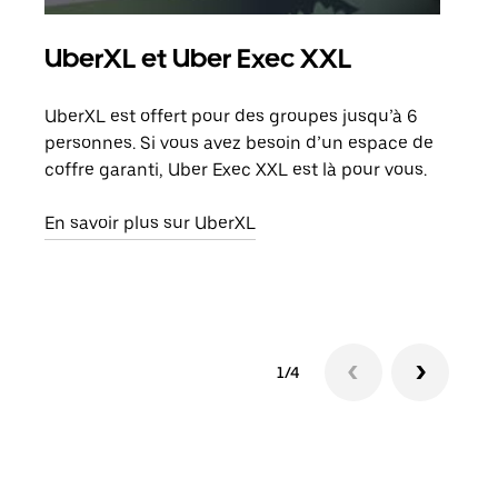
UberXL et Uber Exec XXL
Co
UberXL est offert pour des groupes jusqu’à 6
Lors
personnes. Si vous avez besoin d’un espace de
votr
coffre garanti, Uber Exec XXL est là pour vous.
ajou
de d
En savoir plus sur UberXL
En s
1/4