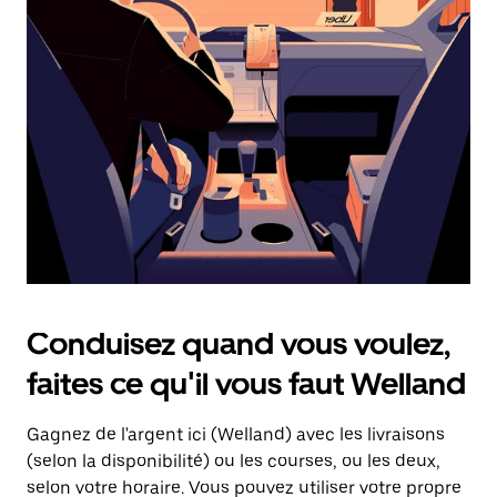
une
date.
Appuyez
sur
la
touche
d'échappement
pour
fermer
le
calendrier.
Conduisez quand vous voulez,
faites ce qu'il vous faut Welland
Gagnez de l'argent ici (Welland) avec les livraisons
(selon la disponibilité) ou les courses, ou les deux,
selon votre horaire. Vous pouvez utiliser votre propre