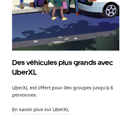
Des véhicules plus grands avec
Co
UberXL
Lors
votr
UberXL est offert pour des groupes jusqu’à 6
ajou
personnes.
de d
En savoir plus sur UberXL
En s