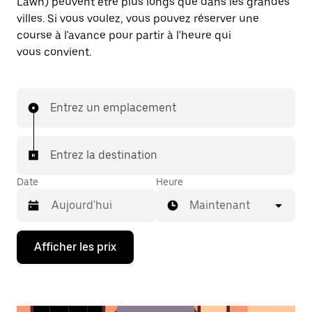
Lawn) peuvent être plus longs que dans les grandes
villes. Si vous voulez, vous pouvez réserver une
course à l'avance pour partir à l'heure qui
vous convient.
Entrez un emplacement
Entrez la destination
Date
Heure
Maintenant
Appuyez
Afficher les prix
sur
la
flèche
vers
le