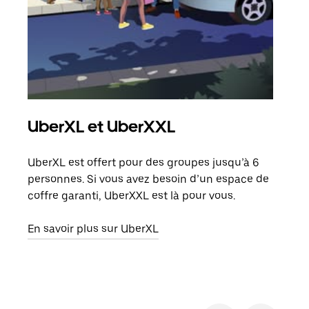
UberXL et UberXXL
Co
UberXL est offert pour des groupes jusqu’à 6
Lors
personnes. Si vous avez besoin d’un espace de
votr
coffre garanti, UberXXL est là pour vous.
ajou
de d
En savoir plus sur UberXL
En s