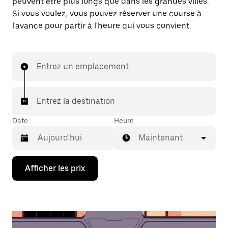
peuvent être plus longs que dans les grandes villes.
Si vous voulez, vous pouvez réserver une course à
l'avance pour partir à l'heure qui vous convient.
Entrez un emplacement
Entrez la destination
Date
Heure
Maintenant
Appuyez
Afficher les prix
sur
la
flèche
vers
le
bas
pour